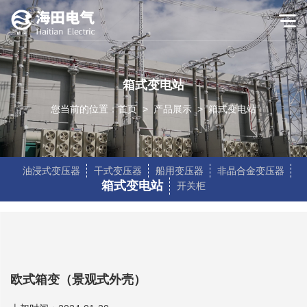
箱式变电站
您当前的位置：
首页
>
产品展示
>
箱式变电站
油浸式变压器
干式变压器
船用变压器
非晶合金变压器
箱式变电站
开关柜
欧式箱变（景观式外壳）